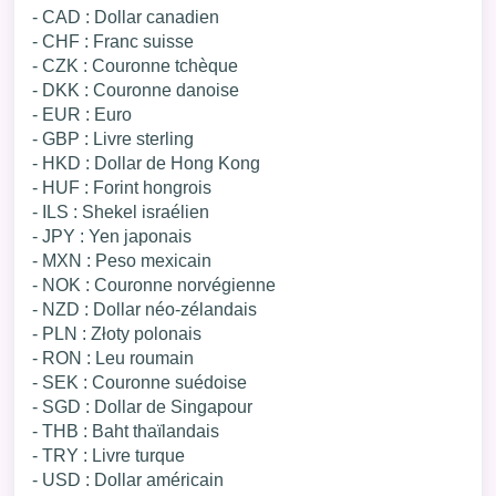
- CAD : Dollar canadien
- CHF : Franc suisse
- CZK : Couronne tchèque
- DKK : Couronne danoise
- EUR : Euro
- GBP : Livre sterling
- HKD : Dollar de Hong Kong
- HUF : Forint hongrois
- ILS : Shekel israélien
- JPY : Yen japonais
- MXN : Peso mexicain
- NOK : Couronne norvégienne
- NZD : Dollar néo-zélandais
- PLN : Złoty polonais
- RON : Leu roumain
- SEK : Couronne suédoise
- SGD : Dollar de Singapour
- THB : Baht thaïlandais
- TRY : Livre turque
- USD : Dollar américain